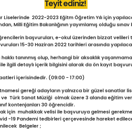
Teyit ediniz!
 Liselerinde 2022-2023 Eğitm Öğretim Yılı için yapılac
dan, Milli Eğitim Bakanlığının yayımlamış olduğu sınav 
encilerin başvuruları, e-okul üzerinden bizzat velileri 
vuruları 15-30 Haziran 2022 tarihleri arasında yapılacak
 hakkı tanınmış olup, herhangi bir aksaklık yaşanmamas
e ilgili detaylı içerik bilgisini alarak da ön kayıt başv
tleri içerisindedir. (09:00 - 17:00)
tnamesi gereği adayların yalnızca bir güzel sanatlar lis
ve Türk Sanat Müziği olmak üzere 3 alanda eğitim ver
ınıf kontenjanları 30 öğrencidir.
ak için muhakkak velisi ile başvuruya gelmesi gerekme
d -19 Pandemi tedbirleri çerçevesinde hareket edilece
ilecek Belgeler ;