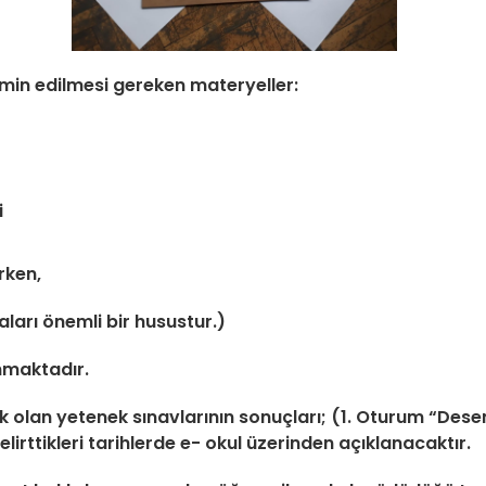
temin edilmesi gereken materyeller:
i
rken,
ları önemli bir husustur.)
nmaktadır.
lan yetenek sınavlarının sonuçları; (1. Oturum “Desen
lirttikleri tarihlerde e- okul üzerinden açıklanacaktır.