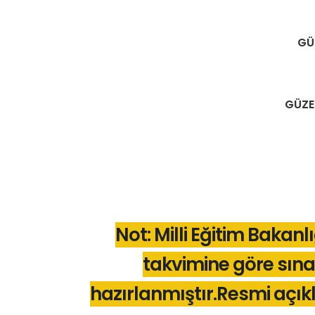
GÜZ
GÜZEL
Not: Milli Eğitim Bakanl
takvimine göre sına
hazırlanmıştır.Resmi açık