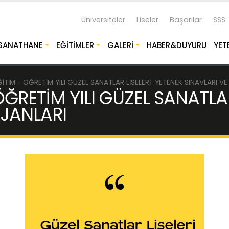
Üniversiteler
Liseler
Başarılar
SSS
SANATHANE
EĞITIMLER
GALERI
HABER&DUYURU
YET
İTİM - ÖĞRETİM YILI GÜZEL SANATLAR LİSELERİ YETENEK SINAVLARI 
ĞRETİM YILI GÜZEL SANATLAR
NJANLARI