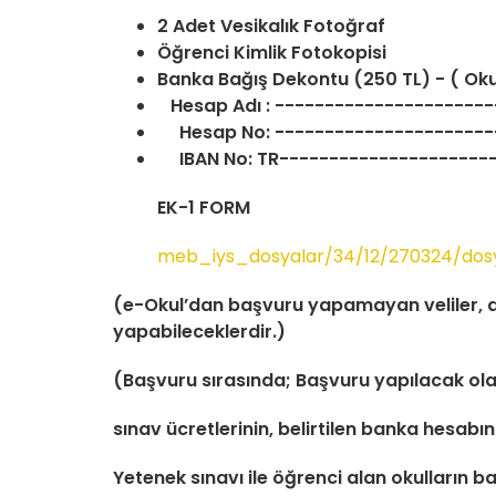
2 Adet Vesikalık Fotoğraf
Öğrenci Kimlik Fotokopisi
Banka Bağış Dekontu (250 TL) - ( Okul
Hesap Adı : ----------------------
Hesap No: ----------------------
IBAN No: TR----------------------
EK-1 FORM
meb_iys_dosyalar/34/12/270324/dos
(e-Okul’dan başvuru yapamayan veliler, a
yapabileceklerdir.)
(Başvuru sırasında; Başvuru yapılacak olan o
sınav ücretlerinin, belirtilen banka hesabın
Yetenek sınavı ile öğrenci alan okulların ba