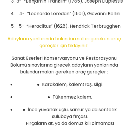
3- “Benjamin Franklin” (1785), Joseph Duplessis
4- “Leonardo Loredan” (1501), Giovanni Bellini
5- “Heraclitus” (1628), Hendrick Terbrugghen
Adayların yanlarında bulundurmaları gereken araç
gereçler için tıklayınız.
Sanat Eserleri Konservasyonu ve Restorasyonu
Bölümü sınavlarına girecek adayların yanlarında
bulundurmaları gereken araç gereçler :
● Karakalem, kalemtraş, silgi.
● Tükenmez kalem.
● İnce yuvarlak uçlu, samur ya da sentetik
suluboya fırçası.
Fırçaların at, ya da domuz kılı olmaması