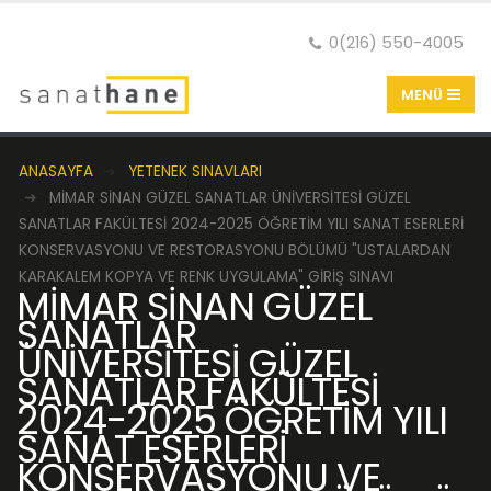
0(216) 550-4005
ANASAYFA
YETENEK SINAVLARI
MİMAR SİNAN GÜZEL SANATLAR ÜNİVERSİTESİ GÜZEL
SANATLAR FAKÜLTESİ 2024-2025 ÖĞRETİM YILI SANAT ESERLERİ
KONSERVASYONU VE RESTORASYONU BÖLÜMÜ "USTALARDAN
KARAKALEM KOPYA VE RENK UYGULAMA" GİRİŞ SINAVI
MİMAR SİNAN GÜZEL
SANATLAR
ÜNİVERSİTESİ GÜZEL
SANATLAR FAKÜLTESİ
2024-2025 ÖĞRETİM YILI
SANAT ESERLERİ
KONSERVASYONU VE