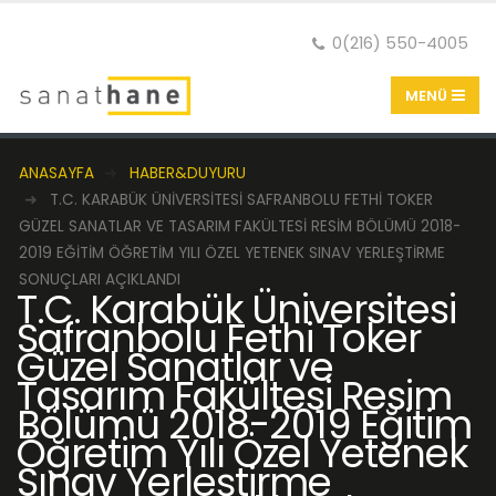
0(216) 550-4005
ANASAYFA
HABER&DUYURU
T.C. KARABÜK ÜNIVERSITESI SAFRANBOLU FETHI TOKER
GÜZEL SANATLAR VE TASARIM FAKÜLTESI RESIM BÖLÜMÜ 2018-
2019 EĞITIM ÖĞRETIM YILI ÖZEL YETENEK SINAV YERLEŞTIRME
SONUÇLARI AÇIKLANDI
T.C. Karabük Üniversitesi
Safranbolu Fethi Toker
Güzel Sanatlar ve
Tasarım Fakültesi Resim
Bölümü 2018-2019 Eğitim
Öğretim Yılı Özel Yetenek
Sınav Yerleştirme