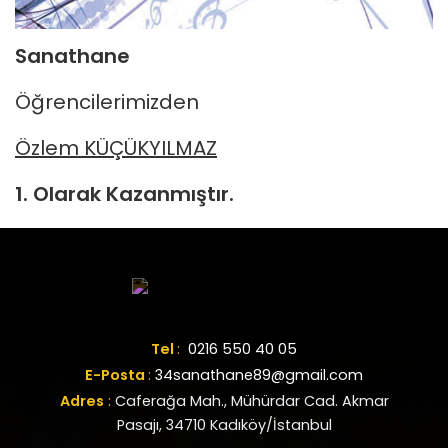
Sanathane
Öğrencilerimizden
Özlem KÜÇÜKYILMAZ
1. Olarak Kazanmıştır.
Tel
:
0216 550 40 05
E-Posta
:
34sanathane89@gmail.com
Adres
:
Caferağa Mah., Mühürdar Cad. Akmar
Pasajı, 34710 Kadıköy/İstanbul