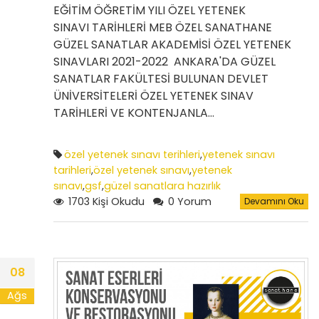
EĞİTİM ÖĞRETİM YILI ÖZEL YETENEK
SINAVI TARİHLERİ MEB ÖZEL SANATHANE
GÜZEL SANATLAR AKADEMİSİ ÖZEL YETENEK
SINAVLARI 2021-2022 ANKARA'DA GÜZEL
SANATLAR FAKÜLTESİ BULUNAN DEVLET
ÜNİVERSİTELERİ ÖZEL YETENEK SINAV
TARİHLERİ VE KONTENJANLA…
özel yetenek sınavı terihleri
,
yetenek sınavı
tarihleri
,
özel yetenek sınavı
,
yetenek
sınavı
,
gsf
,
güzel sanatlara hazırlık
1703 Kişi Okudu
0 Yorum
Devamını Oku
08
Ağs