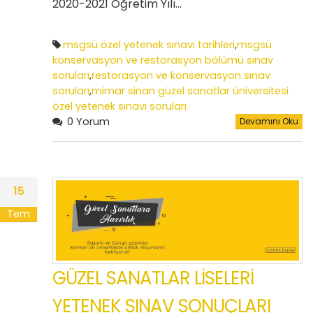
2020-2021 Öğretim Yılı…
msgsü özel yetenek sınavı tarihleri
,
msgsü
konservasyon ve restorasyon bölümü sınav
soruları
,
restorasyon ve konservasyon sınav
soruları
,
mimar sinan güzel sanatlar üniversitesi
özel yetenek sınavı soruları
0 Yorum
Devamını Oku
15
Tem
GÜZEL SANATLAR LİSELERİ
YETENEK SINAV SONUÇLARI