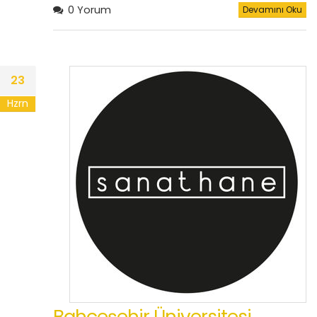
0 Yorum
Devamını Oku
23
Hzrn