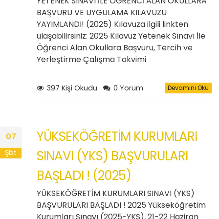
YETENEK SINAVI İLE ÖĞRENCİ ALAN OKULLARA
BAŞVURU VE UYGULAMA KILAVUZU
YAYIMLANDI! (2025) Kılavuza ilgili linkten
ulaşabilirsiniz: 2025 Kılavuz Yetenek Sınavı İle
Öğrenci Alan Okullara Başvuru, Tercih ve
Yerleştirme Çalışma Takvimi
397 Kişi Okudu
0 Yorum
Devamını Oku
YÜKSEKÖĞRETİM KURUMLARI
07
SINAVI (YKS) BAŞVURULARI
Şbt
BAŞLADI ! (2025)
YÜKSEKÖĞRETİM KURUMLARI SINAVI (YKS)
BAŞVURULARI BAŞLADI ! 2025 Yükseköğretim
Kurumları Sınavı (2025-YKS), 21-22 Haziran