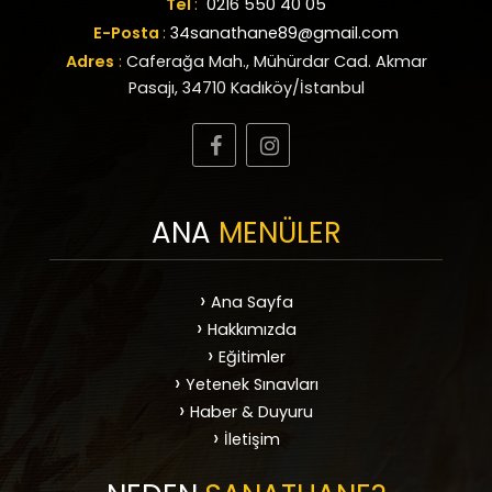
Tel
:
0216 550 40 05
E-Posta
:
34sanathane89@gmail.com
Adres
:
Caferağa Mah., Mühürdar Cad. Akmar
Pasajı, 34710 Kadıköy/İstanbul
ANA
MENÜLER
Ana Sayfa
Hakkımızda
Eğitimler
Yetenek Sınavları
Haber & Duyuru
İletişim