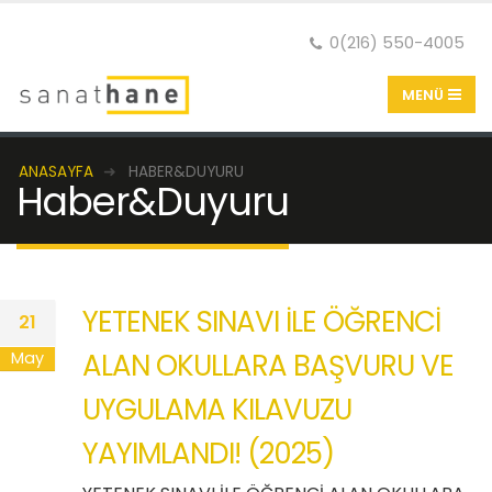
0(216) 550-4005
ANASAYFA
HABER&DUYURU
Haber&Duyuru
YETENEK SINAVI İLE ÖĞRENCİ
21
ALAN OKULLARA BAŞVURU VE
May
UYGULAMA KILAVUZU
YAYIMLANDI! (2025)