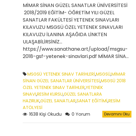
MİMAR SİNAN GÜZEL SANATLAR ÜNİVERSİTESİ
2018/2019 EĞİTİM- ÖĞRETİM YILI GÜZEL
SANATLAR FAKÜLTESİ YETENEK SINAVLARI
KILAVUZU MSGSÜ ÖZEL YETENEK SINAVLARI
KILAVUZU İLANINA AŞAĞIDA LİNKTEN
ULAŞABİLİRSİNİZ...
https://www.sanathane.art/upload/msgsu-
2018-gsf-yetenek-sinavlari.pdf MİMAR SİNA…
MSGSÜ YETENEK SINAV TARİHLERİ
,
MSGSÜ
,
MİMAR
SİNAN GÜZEL SANATLAR ÜNİVERSİTESİ
,
MSGSÜ 2018
ÖZEL YETENEK SINAV TARİHLER
,
YETENEK
SINAVI
,
RESİM KURSU
,
GÜZEL SANATLARA
HAZIRLIK
,
GÜZEL SANATLAR
,
SANAT EĞİTİMİ
,
RESİM
ATÖLYESİ
1638 Kişi Okudu
0 Yorum
Devamını Oku