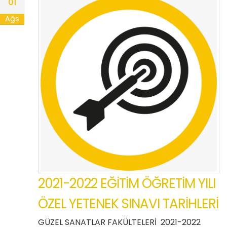
01
Ağs
2021-2022 EĞİTİM ÖĞRETİM YILI
ÖZEL YETENEK SINAVI TARİHLERİ
GÜZEL SANATLAR FAKÜLTELERİ 2021-2022