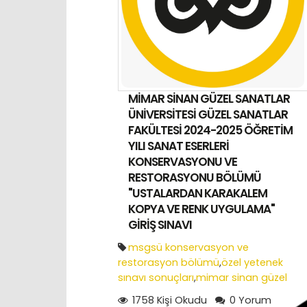
MİMAR SİNAN GÜZEL SANATLAR
ÜNİVERSİTESİ GÜZEL SANATLAR
FAKÜLTESİ 2024-2025 ÖĞRETİM
YILI SANAT ESERLERİ
KONSERVASYONU VE
RESTORASYONU BÖLÜMÜ
"USTALARDAN KARAKALEM
KOPYA VE RENK UYGULAMA"
GİRİŞ SINAVI
msgsü konservasyon ve
restorasyon bölümü
,
özel yetenek
sınavı sonuçları
,
mimar sinan güzel
sanatlar
1758 Kişi Okudu
0 Yorum