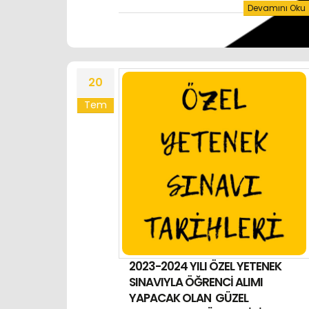
üniversitesi
,
msgsü
,
konservasyon ve
Devamını Oku
restorasyon bölümü özel yetenek
sınavı soruları
,
msgsü yetenek sınavı
20
Tem
2023-2024 YILI ÖZEL YETENEK
SINAVIYLA ÖĞRENCİ ALIMI
YAPACAK OLAN GÜZEL