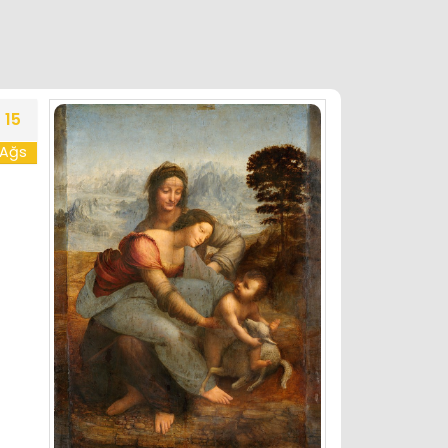
15
Ağs