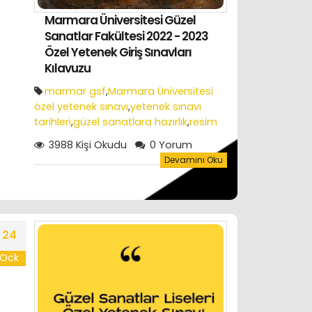
Marmara Üniversitesi Güzel
Sanatlar Fakültesi 2022 - 2023
Özel Yetenek Giriş Sınavları
Kılavuzu
marmar gsf
,
Marmara Üniversitesi
özel yetenek sınavı
,
yetenek sınavı
tarihleri
,
güzel sanatlara hazırlık
,
resim
kursu
,
resim atölyesi
,
yurtdışı portfolyo
3988 Kişi Okudu
0 Yorum
hazırlık
Devamını Oku
24
Ock