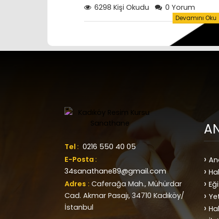
sonuçları
6298 Kişi Okudu
0 Yorum
Devamını Oku
A
Tel
:
0216 550 40 05
E-Posta
:
An
34sanathane89@gmail.com
Ha
Adres
:
Caferağa Mah., Mühürdar
Eği
Cad. Akmar Pasajı, 34710 Kadıköy/
Ye
İstanbul
Ha