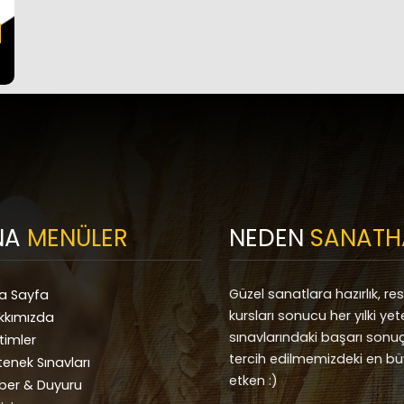
NA
MENÜLER
NEDEN
SANATH
Güzel sanatlara hazırlık, re
a Sayfa
kursları sonucu her yılki ye
kkımızda
sınavlarındaki başarı sonuç
timler
tercih edilmemizdeki en b
tenek Sınavları
etken :)
ber & Duyuru