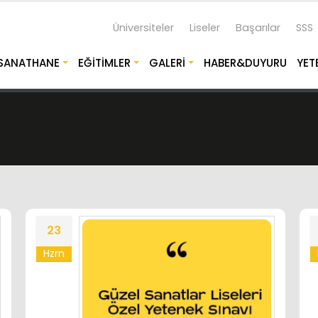
Üniversiteler
Liseler
Başarılar
SSS
SANATHANE
EĞITIMLER
GALERI
HABER&DUYURU
YET
23
Hzrn