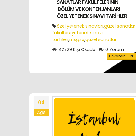
SANATLAR FAKÜLTELERİNİN
BÖLÜM VE KONTENJANLARI
ÖZEL YETENEK SINAVI TARİHLERİ
özel yetenek sınavları
,
güzel sanatlar
fakültesi
,
yetenek sınavı
tarihleri
,
msgsü
,
güzel sanatlar
lisesi
,
yetenek sınavları
42729 Kişi Okudu
0 Yorum
Devamını Oku
04
Ağs