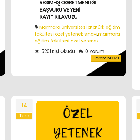
RESİM-İŞ ÖĞRETMENLİĞİ
BAŞVURU VE YENİ
KAYIT KILAVUZU
Marmara Üniversitesi atatürk eğitim
fakültesi özel yetenek sınavı
,
marmara
eğitim fakültesi özel yetenek
sınavı
,
eğitim fakültesi özel yetenek
5201 Kişi Okudu
0 Yorum
sınavı sonuçları
,
özel yetenek sınavıı
Devamını Oku
tarihleri
14
Tem