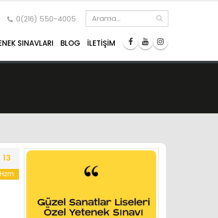
0(216) 550-4005
ENEK SINAVLARI
BLOG
İLETIŞIM
13
Hzrn