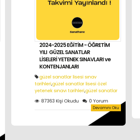
2024-2025 EĞİTİM - ÖĞRETİM
YILI GÜZEL SANATLAR
LİSELERİ YETENEK SINAVLARI ve
KONTENJANLARI
güzel sanatlar lisesi sınav
tarihleri
,
güzel sanatlar lisesi özel
yetenek sınavı tarihleri
,
güzel sanatlar
lisesi sınav soruları
,
güzel sanatlar
87363 Kişi Okudu
0 Yorum
lisesi özel yetenek sınavında gerekli
Devamını Oku
araç ve gereçler
,
özel yetenek sınavı
soruları
,
2022 yılı özel yetenek sınavı
sonuçları
,
güzel sanatlar lisesi yetenek
sınav sonuçları
,
güzel sanatlar lisesi
giriş koşulları