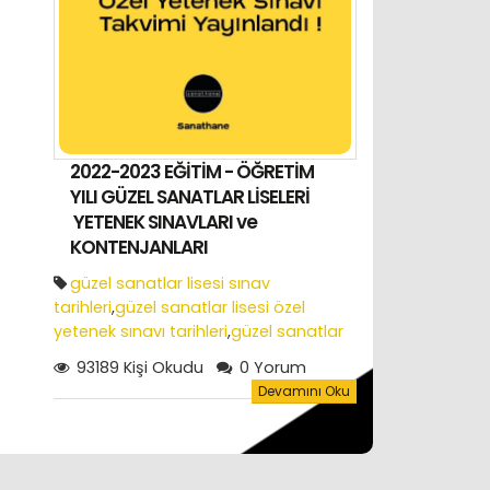
2022-2023 EĞİTİM - ÖĞRETİM
YILI GÜZEL SANATLAR LİSELERİ
YETENEK SINAVLARI ve
KONTENJANLARI
güzel sanatlar lisesi sınav
tarihleri
,
güzel sanatlar lisesi özel
yetenek sınavı tarihleri
,
güzel sanatlar
lisesi sınav soruları
,
güzel sanatlar
93189 Kişi Okudu
0 Yorum
lisesi özel yetenek sınavında gerekli
Devamını Oku
araç ve gereçler
,
özel yetenek sınavı
soruları
,
2022 yılı özel yetenek sınavı
sonuçları
,
güzel sanatlar lisesi yetenek
sınav sonuçları
,
güzel sanatlar lisesi