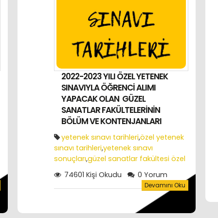
2022-2023 YILI ÖZEL YETENEK
SINAVIYLA ÖĞRENCİ ALIMI
YAPACAK OLAN GÜZEL
SANATLAR FAKÜLTELERİNİN
BÖLÜM VE KONTENJANLARI
yetenek sınavı tarihleri
,
özel yetenek
sınavı tarihleri
,
yetenek sınavı
sonuçları
,
güzel sanatlar fakültesi özel
yetenek sınavı tarihleri
74601 Kişi Okudu
0 Yorum
Devamını Oku