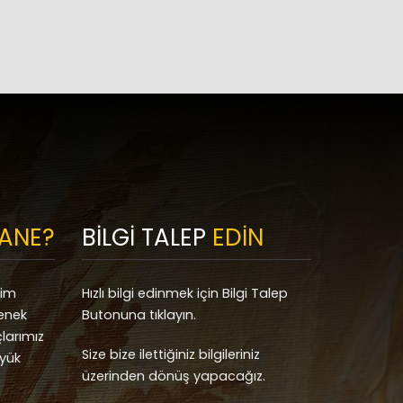
ANE?
BİLGİ TALEP
EDİN
sim
Hızlı bilgi edinmek için Bilgi Talep
tenek
Butonuna tıklayın.
larımız
Size bize ilettiğiniz bilgileriniz
üyük
üzerinden dönüş yapacağız.