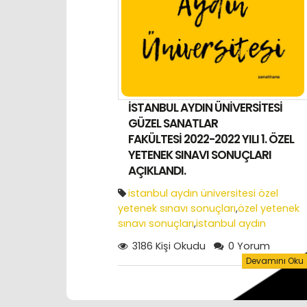
İSTANBUL AYDIN ÜNİVERSİTESİ
GÜZEL SANATLAR
FAKÜLTESİ 2022-2022 YILI 1. ÖZEL
YETENEK SINAVI SONUÇLARI
AÇIKLANDI.
istanbul aydın üniversitesi özel
yetenek sınavı sonuçları
,
özel yetenek
sınavı sonuçları
,
istanbul aydın
üniversitesi grafik tasarım
3186 Kişi Okudu
0 Yorum
bölümü
,
yetenek sınavı tarihleri
Devamını Oku