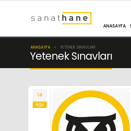
ANASAYFA
ANASAYFA
YETENEK SINAVLARI
Yetenek Sınavları
14
Ağs