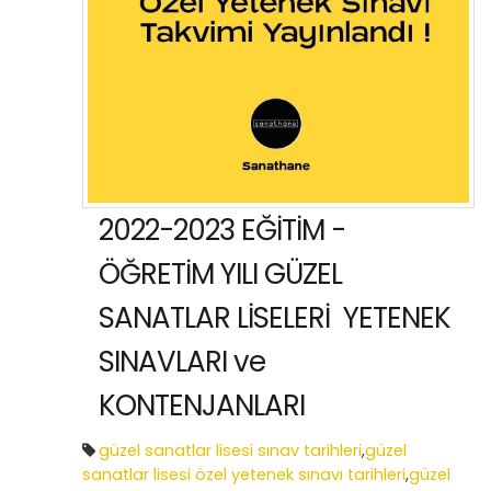
2022-2023 EĞİTİM -
ÖĞRETİM YILI GÜZEL
SANATLAR LİSELERİ YETENEK
SINAVLARI ve
KONTENJANLARI
güzel sanatlar lisesi sınav tarihleri
,
güzel
sanatlar lisesi özel yetenek sınavı tarihleri
,
güzel