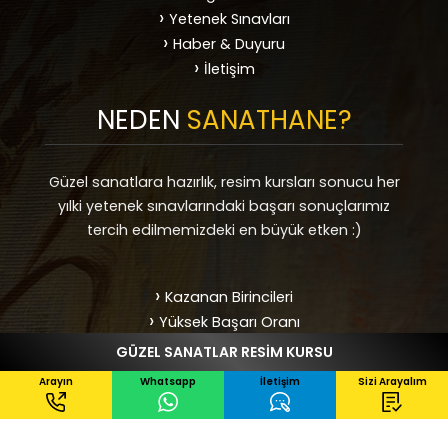
Yetenek Sınavları
Haber & Duyuru
İletişim
NEDEN
SANATHANE?
Güzel sanatlara hazırlık, resim kursları sonucu her
yılki yetenek sınavlarındaki başarı sonuçlarımız
tercih edilmemizdeki en büyük etken :)
Kazanan Birincileri
Yüksek Başarı Oranı
Uzman Eğitmenler
YURTDIŞI PORTFOLYO HAZIRLIK
ve dahası...
Arayın
Whatsapp
İletişim
Sizi Arayalım
HEMEN ARAYIN !