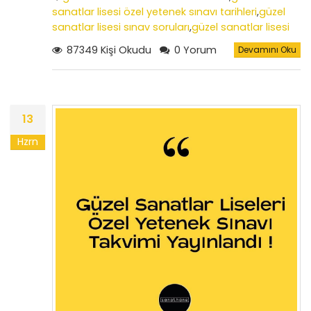
sanatlar lisesi özel yetenek sınavı tarihleri
,
güzel
sanatlar lisesi sınav soruları
,
güzel sanatlar lisesi
özel yetenek sınavında gerekli araç ve
87349 Kişi Okudu
0 Yorum
Devamını Oku
gereçler
,
özel yetenek sınavı soruları
,
2022 yılı özel
yetenek sınavı sonuçları
,
güzel sanatlar lisesi
yetenek sınav sonuçları
,
güzel sanatlar lisesi giriş
koşulları
13
Hzrn