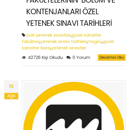
FAKÜLTELERİNİN BÖLÜM VE
KONTENJANLARI ÖZEL
YETENEK SINAVI TARİHLERİ
özel yetenek sınavları
,
güzel sanatlar
fakültesi
,
yetenek sınavı tarihleri
,
msgsü
,
güzel
sanatlar lisesi
,
yetenek sınavları
42726 Kişi Okudu
0 Yorum
Devamını Oku
15
Ağs