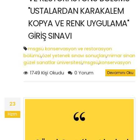
"USTALARDAN KARAKALEM
KOPYA VE RENK UYGULAMA"
GİRİŞ SINAVI
msgsü konservasyon ve restorasyon
bölümü
,
özel yetenek sınavı sonuçları
,
mimar sinan
güzel sanatlar üniversitesi
,
msgsü
,
konservasyon
ve restorasyon bölümü özel yetenek sınavı
1749 Kişi Okudu
0 Yorum
Devamını Oku
soruları
,
msgsü yetenek sınavı
23
Hzrn