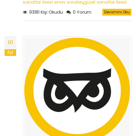
sanatlar lisesi sınav soruları
,
güzel sanatlar lisesi
özel yetenek sınavında gerekli araç ve
93181 Kişi Okudu
0 Yorum
Devamını Oku
gereçler
,
özel yetenek sınavı soruları
,
2022 yılı özel
yetenek sınavı sonuçları
,
güzel sanatlar lisesi
yetenek sınav sonuçları
,
güzel sanatlar lisesi giriş
koşulları
01
Eyl