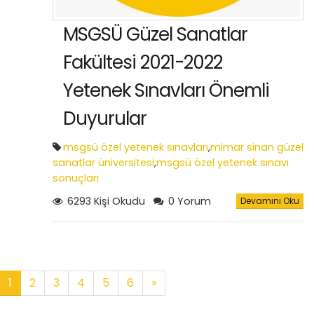
MSGSÜ Güzel Sanatlar
Fakültesi 2021-2022
Yetenek Sınavları Önemli
Duyurular
msgsü özel yetenek sınavları
,
mimar sinan güzel
sanatlar üniversitesi
,
msgsü özel yetenek sınavı
sonuçları
6293 Kişi Okudu
0 Yorum
Devamını Oku
1
2
3
4
5
6
»