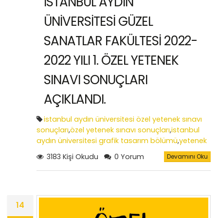
İSTANBUL AYDIN
ÜNİVERSİTESİ GÜZEL
SANATLAR FAKÜLTESİ 2022-
2022 YILI 1. ÖZEL YETENEK
SINAVI SONUÇLARI
AÇIKLANDI.
istanbul aydın üniversitesi özel yetenek sınavı
sonuçları
,
özel yetenek sınavı sonuçları
,
istanbul
aydın üniversitesi grafik tasarım bölümü
,
yetenek
sınavı tarihleri
3183 Kişi Okudu
0 Yorum
Devamını Oku
14