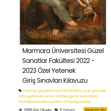
Marmara Üniversitesi Güzel
Sanatlar Fakültesi 2022 -
2023 Özel Yetenek
Giriş Sınavları Kılavuzu
marmar gsf
,
Marmara Üniversitesi özel yetenek
sınavı
,
yetenek sınavı tarihleri
,
güzel sanatlara
hazırlık
,
resim kursu
,
resim atölyesi
,
yurtdışı
portfolyo hazırlık
3986 Kişi Okudu
0 Yorum
Devamını Oku