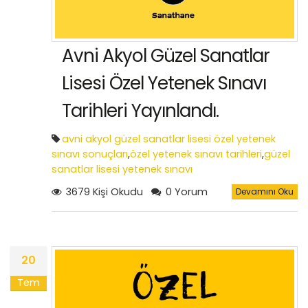
Avni Akyol Güzel Sanatlar
Lisesi Özel Yetenek Sınavı
Tarihleri Yayınlandı.
avni akyol güzel sanatlar lisesi özel yetenek
sınavı sonuçları
,
özel yetenek sınavı tarihleri
,
güzel
sanatlar lisesi yetenek sınavı
3679 Kişi Okudu
0 Yorum
Devamını Oku
20
Tem