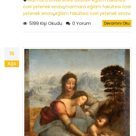
Marmara Üniversitesi atatürk eğitim fakültesi
özel yetenek sınavı
,
marmara eğitim fakültesi özel
yetenek sınavı
,
eğitim fakültesi özel yetenek sınavı
sonuçları
,
özel yetenek sınavıı tarihleri
5199 Kişi Okudu
0 Yorum
Devamını Oku
15
Ağs