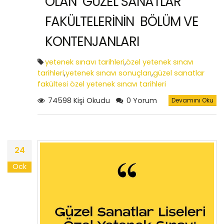
OLAN GÜZEL SANATLAR
FAKÜLTELERİNİN BÖLÜM VE
KONTENJANLARI
yetenek sınavı tarihleri
,
özel yetenek sınavı
tarihleri
,
yetenek sınavı sonuçları
,
güzel sanatlar
fakültesi özel yetenek sınavı tarihleri
74598 Kişi Okudu
0 Yorum
Devamını Oku
24
Ock