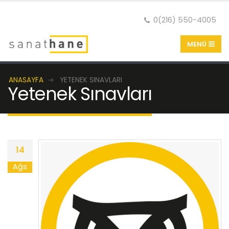
0(216) 550-4005
ANASAYFA
YETENEK SINAVLARI
Yetenek Sınavları
14
Ağs