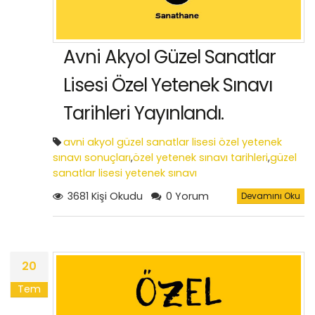
Avni Akyol Güzel Sanatlar
Lisesi Özel Yetenek Sınavı
Tarihleri Yayınlandı.
avni akyol güzel sanatlar lisesi özel yetenek
sınavı sonuçları
,
özel yetenek sınavı tarihleri
,
güzel
sanatlar lisesi yetenek sınavı
3681 Kişi Okudu
0 Yorum
Devamını Oku
20
Tem