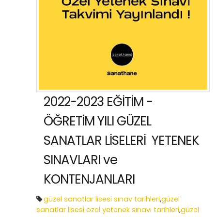
2022-2023 EĞİTİM -
ÖĞRETİM YILI GÜZEL
SANATLAR LİSELERİ YETENEK
SINAVLARI ve
KONTENJANLARI
güzel sanatlar lisesi sınav tarihleri
,
güzel
sanatlar lisesi özel yetenek sınavı tarihleri
,
güzel