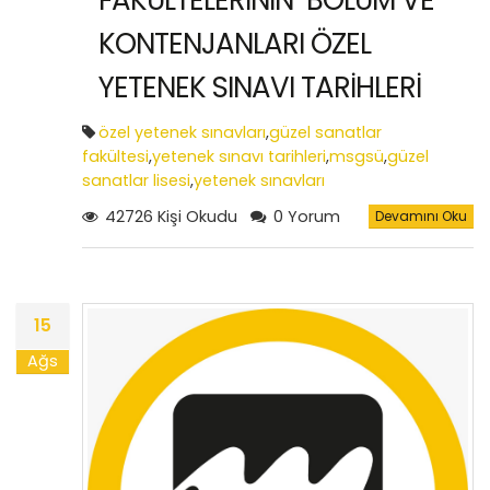
FAKÜLTELERİNİN BÖLÜM VE
KONTENJANLARI ÖZEL
YETENEK SINAVI TARİHLERİ
özel yetenek sınavları
,
güzel sanatlar
fakültesi
,
yetenek sınavı tarihleri
,
msgsü
,
güzel
sanatlar lisesi
,
yetenek sınavları
42726 Kişi Okudu
0 Yorum
Devamını Oku
15
Ağs