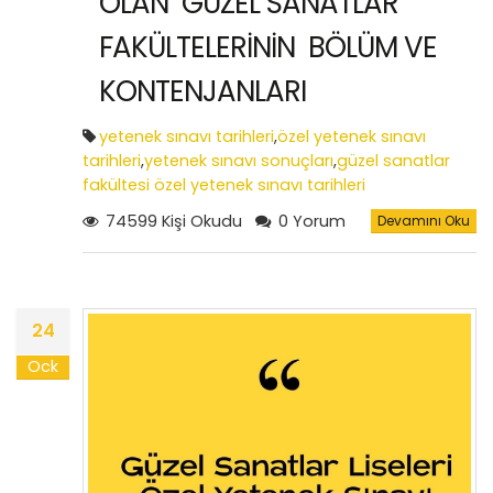
OLAN GÜZEL SANATLAR
FAKÜLTELERİNİN BÖLÜM VE
KONTENJANLARI
yetenek sınavı tarihleri
,
özel yetenek sınavı
tarihleri
,
yetenek sınavı sonuçları
,
güzel sanatlar
fakültesi özel yetenek sınavı tarihleri
74599 Kişi Okudu
0 Yorum
Devamını Oku
24
Ock