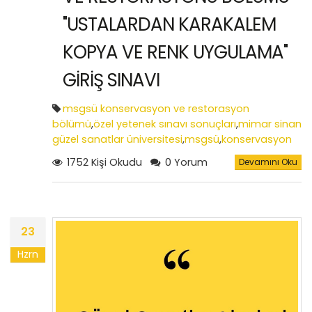
"USTALARDAN KARAKALEM
KOPYA VE RENK UYGULAMA"
GİRİŞ SINAVI
msgsü konservasyon ve restorasyon
bölümü
,
özel yetenek sınavı sonuçları
,
mimar sinan
güzel sanatlar üniversitesi
,
msgsü
,
konservasyon
ve restorasyon bölümü özel yetenek sınavı
1752 Kişi Okudu
0 Yorum
Devamını Oku
soruları
,
msgsü yetenek sınavı
23
Hzrn