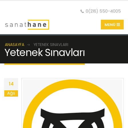
0(216) 550-4005
ANASAYFA
YETENEK SINAVLARI
Yetenek Sınavları
14
Ağs