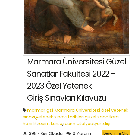
Marmara Üniversitesi Güzel
Sanatlar Fakültesi 2022 -
2023 Özel Yetenek
Giriş Sınavları Kılavuzu
marmar gsf
,
Marmara Üniversitesi özel yetenek
sınavı
,
yetenek sınavı tarihleri
,
güzel sanatlara
hazırlık
,
resim kursu
,
resim atölyesi
,
yurtdışı
portfolyo hazırlık
3987 Kişi Okudu
0 Yorum
Devamını Oku