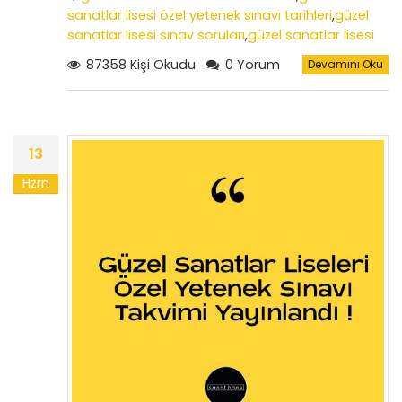
sanatlar lisesi özel yetenek sınavı tarihleri
,
güzel
sanatlar lisesi sınav soruları
,
güzel sanatlar lisesi
özel yetenek sınavında gerekli araç ve
87358 Kişi Okudu
0 Yorum
Devamını Oku
gereçler
,
özel yetenek sınavı soruları
,
2022 yılı özel
yetenek sınavı sonuçları
,
güzel sanatlar lisesi
yetenek sınav sonuçları
,
güzel sanatlar lisesi giriş
koşulları
13
Hzrn