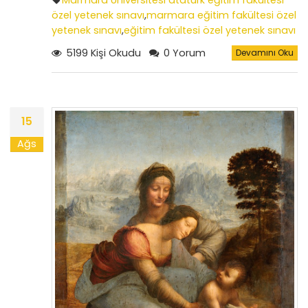
Marmara Üniversitesi atatürk eğitim fakültesi
özel yetenek sınavı
,
marmara eğitim fakültesi özel
yetenek sınavı
,
eğitim fakültesi özel yetenek sınavı
sonuçları
,
özel yetenek sınavıı tarihleri
5199 Kişi Okudu
0 Yorum
Devamını Oku
15
Ağs