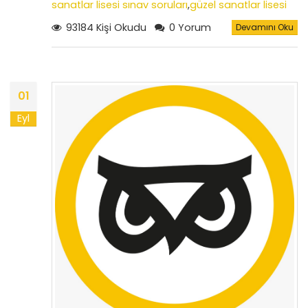
sanatlar lisesi sınav soruları
,
güzel sanatlar lisesi
özel yetenek sınavında gerekli araç ve
93184 Kişi Okudu
0 Yorum
Devamını Oku
gereçler
,
özel yetenek sınavı soruları
,
2022 yılı özel
yetenek sınavı sonuçları
,
güzel sanatlar lisesi
yetenek sınav sonuçları
,
güzel sanatlar lisesi giriş
koşulları
01
Eyl