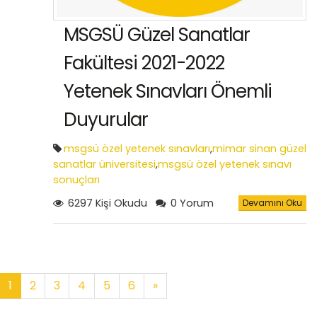
MSGSÜ Güzel Sanatlar
Fakültesi 2021-2022
Yetenek Sınavları Önemli
Duyurular
msgsü özel yetenek sınavları
,
mimar sinan güzel
sanatlar üniversitesi
,
msgsü özel yetenek sınavı
sonuçları
6297 Kişi Okudu
0 Yorum
Devamını Oku
1
2
3
4
5
6
»