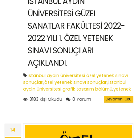
İSTANBUL AYDIN
ÜNİVERSİTESİ GÜZEL
SANATLAR FAKÜLTESİ 2022-
2022 YILI 1. ÖZEL YETENEK
SINAVI SONUÇLARI
AÇIKLANDI.
istanbul aydın üniversitesi özel yetenek sınavı
sonuçları
,
özel yetenek sınavı sonuçları
,
istanbul
aydın üniversitesi grafik tasarım bölümü
,
yetenek
sınavı tarihleri
3183 Kişi Okudu
0 Yorum
Devamını Oku
14